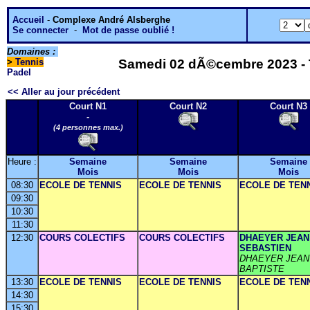
Accueil
-
Complexe André Alsberghe
Se connecter
-
Mot de passe oublié !
Domaines :
>
Tennis
Samedi 02 dÃ©cembre 2023 - T
Padel
<< Aller au jour précédent
Court N1
Court N2
Court N3
-
(4 personnes max.)
Heure :
Semaine
Semaine
Semaine
Mois
Mois
Mois
08:30
ECOLE DE TENNIS
ECOLE DE TENNIS
ECOLE DE TEN
09:30
10:30
11:30
12:30
COURS COLECTIFS
COURS COLECTIFS
DHAEYER JEAN
SEBASTIEN
DHAEYER JEAN
BAPTISTE
13:30
ECOLE DE TENNIS
ECOLE DE TENNIS
ECOLE DE TEN
14:30
15:30