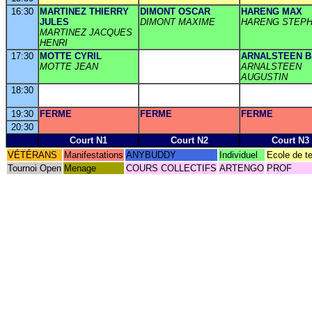
16:30
MARTINEZ THIERRY
DIMONT OSCAR
HARENG MAX
JULES
DIMONT MAXIME
HARENG STEP
MARTINEZ JACQUES
HENRI
17:30
MOTTE CYRIL
ARNALSTEEN 
MOTTE JEAN
ARNALSTEEN
AUGUSTIN
18:30
19:30
FERME
FERME
FERME
20:30
Court N1
Court N2
Court N3
VÉTÉRANS
Manifestations
ANYBUDDY
Individuel
Ecole de t
Tournoi Open
Menage
COURS COLLECTIFS
ARTENGO
PROF