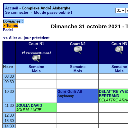
Accueil
-
Complexe André Alsberghe
Se connecter
-
Mot de passe oublié !
Domaines :
>
Tennis
Dimanche 31 octobre 2021 - T
Padel
<< Aller au jour précédent
Court N1
Court N2
Court N3
-
(4 personnes max.)
Heure :
Semaine
Semaine
Semaine
Mois
Mois
Mois
08:30
09:30
10:30
Guiri Guili AB
DELATTRE YVE
Anybuddy
BERTRAND
DELATTRE ARN
11:30
JOULIA DAVID
JOULIA LUCIE
12:30
13:30
14:30