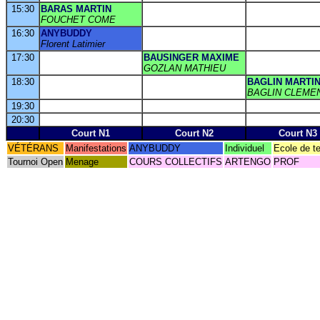
15:30
BARAS MARTIN
FOUCHET COME
16:30
ANYBUDDY
Florent Latimier
17:30
BAUSINGER MAXIME
GOZLAN MATHIEU
18:30
BAGLIN MARTI
BAGLIN CLEME
19:30
20:30
Court N1
Court N2
Court N3
VÉTÉRANS
Manifestations
ANYBUDDY
Individuel
Ecole de t
Tournoi Open
Menage
COURS COLLECTIFS
ARTENGO
PROF