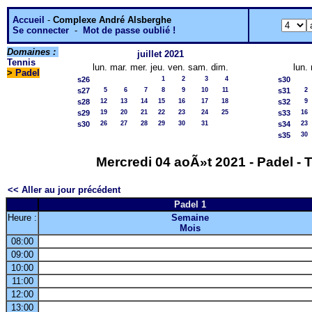
Accueil
-
Complexe André Alsberghe
Se connecter
-
Mot de passe oublié !
Domaines :
juillet 2021
Tennis
lun.
mar.
mer.
jeu.
ven.
sam.
dim.
lun.
>
Padel
s26
1
2
3
4
s30
s27
5
6
7
8
9
10
11
s31
2
s28
12
13
14
15
16
17
18
s32
9
s29
19
20
21
22
23
24
25
s33
16
s30
26
27
28
29
30
31
s34
23
s35
30
Mercredi 04 aoÃ»t 2021 - Padel - 
<< Aller au jour précédent
Padel 1
Heure :
Semaine
Mois
08:00
09:00
10:00
11:00
12:00
13:00