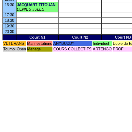
16:30
JACQUART TITOUAN
DENIES JULES
17:30
18:30
19:30
20:30
Court N1
Court N2
Court N3
VÉTÉRANS
Manifestations
ANYBUDDY
Individuel
Ecole de t
Tournoi Open
Menage
COURS COLLECTIFS
ARTENGO
PROF