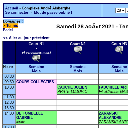
Accueil
-
Complexe André Alsberghe
Se connecter
-
Mot de passe oublié !
Domaines :
>
Tennis
Samedi 28 aoÃ»t 2021 - Ten
Padel
<< Aller au jour précédent
Court N1
Court N2
Court N3
-
(4 personnes max.)
Heure :
Semaine
Semaine
Semaine
Mois
Mois
Mois
08:30
09:30
COURS COLLECTIFS
10:30
CAUCHE JULIEN
FAUCHILLE AR
PRATE LUDOVIC
FAUCHILLE GA
11:30
12:30
13:30
14:30
DE FOMBELLE
ZARANSKI
GABRIEL
ALEXANDRE
invite
ZARANSKI ANT
15:30