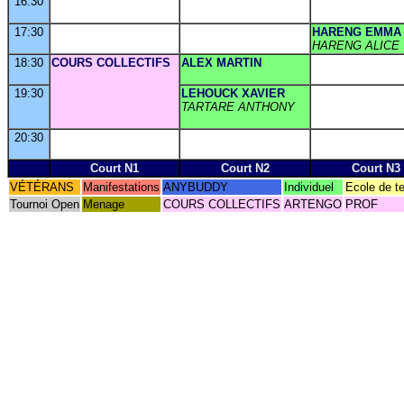
16:30
17:30
HARENG EMMA
HARENG ALICE
18:30
COURS COLLECTIFS
ALEX MARTIN
19:30
LEHOUCK XAVIER
TARTARE ANTHONY
20:30
Court N1
Court N2
Court N3
VÉTÉRANS
Manifestations
ANYBUDDY
Individuel
Ecole de t
Tournoi Open
Menage
COURS COLLECTIFS
ARTENGO
PROF