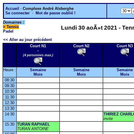
Accueil
-
Complexe André Alsberghe
Se connecter
-
Mot de passe oublié !
Domaines :
>
Tennis
Lundi 30 aoÃ»t 2021 - Tenn
Padel
<< Aller au jour précédent
Court N1
Court N2
Court N3
-
(4 personnes max.)
Heure :
Semaine
Semaine
Semaine
Mois
Mois
Mois
08:30
09:30
10:30
11:30
12:30
13:30
14:30
THIRIEZ CHAR
invite
15:30
TURAN RAPHAEL
TURAN ANTOINE