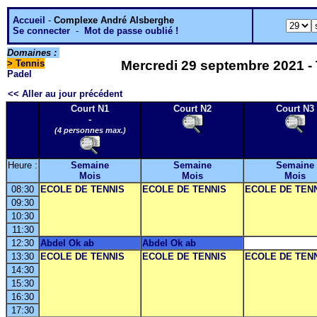
Accueil
-
Complexe André Alsberghe
Se connecter
-
Mot de passe oublié !
Domaines :
>
Tennis
Mercredi 29 septembre 2021 - 
Padel
<< Aller au jour précédent
Court N1
Court N2
Court N3
-
(4 personnes max.)
Heure :
Semaine
Semaine
Semaine
Mois
Mois
Mois
08:30
ECOLE DE TENNIS
ECOLE DE TENNIS
ECOLE DE TEN
09:30
10:30
11:30
12:30
Abdel Ok ab
Abdel Ok ab
13:30
ECOLE DE TENNIS
ECOLE DE TENNIS
ECOLE DE TEN
14:30
15:30
16:30
17:30