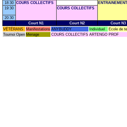
18:30
COURS COLLECTIFS
ENTRAINEMEN
19:30
COURS COLLECTIFS
20:30
Court N1
Court N2
Court N3
VÉTÉRANS
Manifestations
ANYBUDDY
Individuel
Ecole de t
Tournoi Open
Menage
COURS COLLECTIFS
ARTENGO
PROF