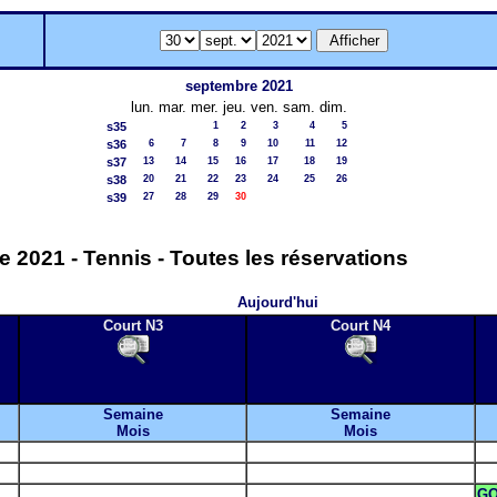
septembre 2021
lun.
mar.
mer.
jeu.
ven.
sam.
dim.
s35
1
2
3
4
5
s36
6
7
8
9
10
11
12
s37
13
14
15
16
17
18
19
s38
20
21
22
23
24
25
26
s39
27
28
29
30
 2021 - Tennis - Toutes les réservations
Aujourd'hui
Court N3
Court N4
Semaine
Semaine
Mois
Mois
G