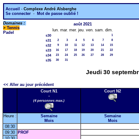
Accueil
-
Complexe André Alsberghe
Se connecter
-
Mot de passe oublié !
Domaines :
août 2021
>
Tennis
lun.
mar.
mer.
jeu.
ven.
sam.
dim.
Padel
s30
1
s31
2
3
4
5
6
7
8
s32
9
10
11
12
13
14
15
s33
16
17
18
19
20
21
22
s34
23
24
25
26
27
28
29
s35
30
31
Jeudi 30 septembre
<< Aller au jour précédent
Court N1
Court N2
-
(4 personnes max.)
Heure :
Semaine
Semaine
Mois
Mois
08:30
09:30
PROF
10:30