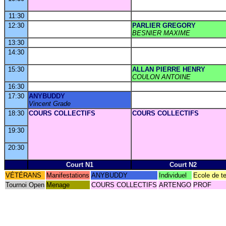
11:30
12:30
PARLIER GREGORY
BESNIER MAXIME
13:30
14:30
15:30
ALLAN PIERRE HENRY
COULON ANTOINE
16:30
17:30
ANYBUDDY
Vincent Grade
18:30
COURS COLLECTIFS
COURS COLLECTIFS
19:30
20:30
Court N1
Court N2
VÉTÉRANS
Manifestations
ANYBUDDY
Individuel
Ecole de t
Tournoi Open
Menage
COURS COLLECTIFS
ARTENGO
PROF