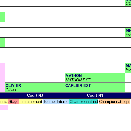
GO
MR
inv
MA
inv
MATHON
MATHON EXT
OLIVIER
CARLIER EXT
Olivier
Court N3
Court N4
ennis
Stage
Entrainement
Tournoi Interne
Championnat ind
Championnat equi