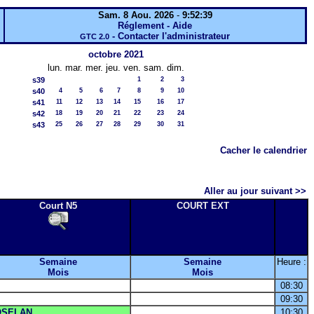
Sam. 8 Aou. 2026
-
9:52:39
Réglement - Aide
-
Contacter l'administrateur
GTC 2.0
octobre 2021
lun.
mar.
mer.
jeu.
ven.
sam.
dim.
s39
1
2
3
s40
4
5
6
7
8
9
10
s41
11
12
13
14
15
16
17
s42
18
19
20
21
22
23
24
s43
25
26
27
28
29
30
31
Cacher le calendrier
Aller au jour suivant >>
Court N5
COURT EXT
Semaine
Semaine
Heure :
Mois
Mois
08:30
09:30
OSELAN
10:30