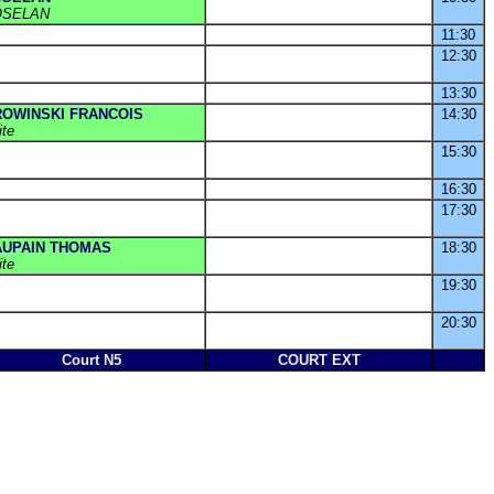
SELAN
11:30
12:30
13:30
OWINSKI FRANCOIS
14:30
ite
15:30
16:30
17:30
UPAIN THOMAS
18:30
ite
19:30
20:30
Court N5
COURT EXT