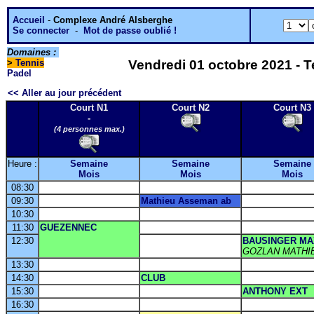
Accueil
-
Complexe André Alsberghe
Se connecter
-
Mot de passe oublié !
Domaines :
>
Tennis
Vendredi 01 octobre 2021 - T
Padel
<< Aller au jour précédent
Court N1
Court N2
Court N3
-
(4 personnes max.)
Heure :
Semaine
Semaine
Semaine
Mois
Mois
Mois
08:30
09:30
Mathieu Asseman ab
10:30
11:30
GUEZENNEC
12:30
BAUSINGER MA
GOZLAN MATHI
13:30
14:30
CLUB
15:30
ANTHONY EXT
16:30