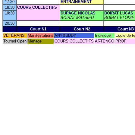
17:30
ENTRAINEMENT
18:30
COURS COLLECTIFS
19:30
DUPAGE NICOLAS
BOIRAT LUCAS
BOIRAT MATHIEU
BOIRAT ELODIE
20:30
Court N1
Court N2
Court N3
VÉTÉRANS
Manifestations
ANYBUDDY
Individuel
Ecole de t
Tournoi Open
Menage
COURS COLLECTIFS
ARTENGO
PROF