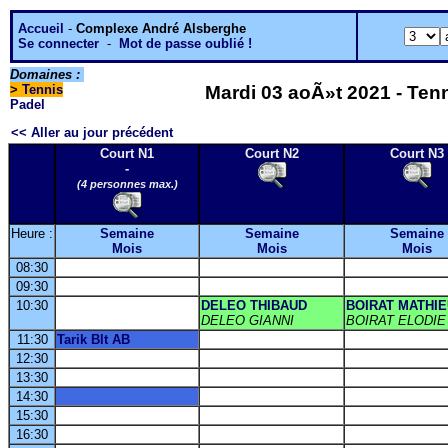
Accueil
-
Complexe André Alsberghe
Se connecter
-
Mot de passe oublié !
Domaines :
>
Tennis
Mardi 03 aoÃ»t 2021 - Tenn
Padel
<< Aller au jour précédent
Court N1
Court N2
Court N3
-
(4 personnes max.)
Heure :
Semaine
Semaine
Semaine
Mois
Mois
Mois
08:30
09:30
10:30
DELEO THIBAUD
BOIRAT MATHI
DELEO GIANNI
BOIRAT ELODIE
11:30
Tarik Blt AB
12:30
13:30
14:30
15:30
16:30