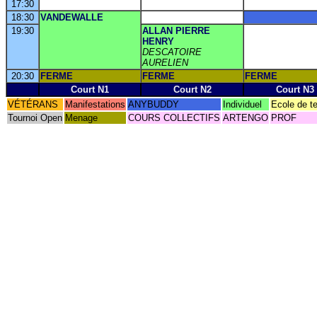
17:30
18:30
VANDEWALLE
19:30
ALLAN PIERRE
HENRY
DESCATOIRE
AURELIEN
20:30
FERME
FERME
FERME
Court N1
Court N2
Court N3
VÉTÉRANS
Manifestations
ANYBUDDY
Individuel
Ecole de t
Tournoi Open
Menage
COURS COLLECTIFS
ARTENGO
PROF