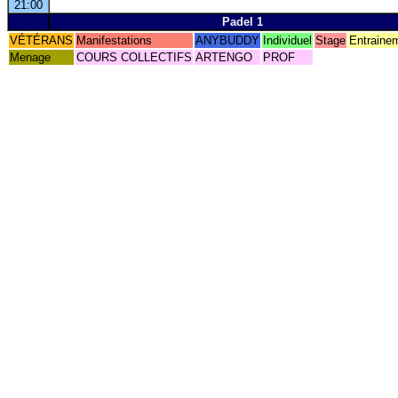
21:00
Padel 1
VÉTÉRANS
Manifestations
ANYBUDDY
Individuel
Stage
Entraine
Menage
COURS COLLECTIFS
ARTENGO
PROF