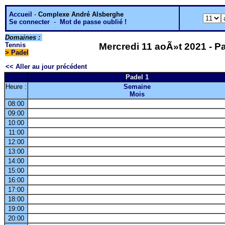
Accueil
-
Complexe André Alsberghe
Se connecter
-
Mot de passe oublié !
Domaines :
Tennis
Mercredi 11 aoÃ»t 2021 - Pa
>
Padel
<< Aller au jour précédent
Padel 1
Heure :
Semaine
Mois
08:00
09:00
10:00
11:00
12:00
13:00
14:00
15:00
16:00
17:00
18:00
19:00
20:00