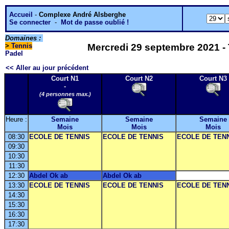
Accueil
-
Complexe André Alsberghe
Se connecter
-
Mot de passe oublié !
Domaines :
>
Tennis
Mercredi 29 septembre 2021 - 
Padel
<< Aller au jour précédent
Court N1
Court N2
Court N3
-
(4 personnes max.)
Heure :
Semaine
Semaine
Semaine
Mois
Mois
Mois
08:30
ECOLE DE TENNIS
ECOLE DE TENNIS
ECOLE DE TEN
09:30
10:30
11:30
12:30
Abdel Ok ab
Abdel Ok ab
13:30
ECOLE DE TENNIS
ECOLE DE TENNIS
ECOLE DE TEN
14:30
15:30
16:30
17:30