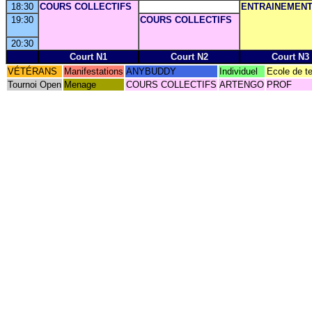
18:30
COURS COLLECTIFS
ENTRAINEMEN
19:30
COURS COLLECTIFS
20:30
Court N1
Court N2
Court N3
VÉTÉRANS
Manifestations
ANYBUDDY
Individuel
Ecole de t
Tournoi Open
Menage
COURS COLLECTIFS
ARTENGO
PROF