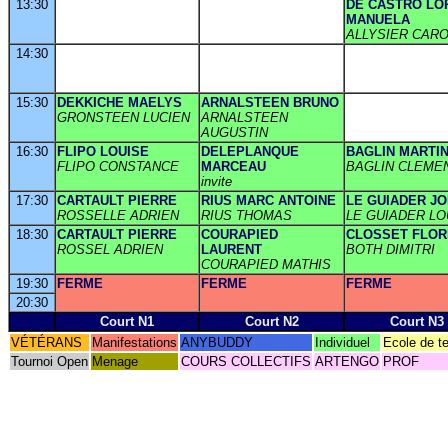
13:30
DE CASTRO LO
MANUELA
ALLYSIER CARO
14:30
15:30
DEKKICHE MAELYS
ARNALSTEEN BRUNO
GRONSTEEN LUCIEN
ARNALSTEEN
AUGUSTIN
16:30
FLIPO LOUISE
DELEPLANQUE
BAGLIN MARTI
FLIPO CONSTANCE
MARCEAU
BAGLIN CLEME
invite
17:30
CARTAULT PIERRE
RIUS MARC ANTOINE
LE GUIADER J
ROSSELLE ADRIEN
RIUS THOMAS
LE GUIADER LO
18:30
CARTAULT PIERRE
COURAPIED
CLOSSET FLO
ROSSEL ADRIEN
LAURENT
BOTH DIMITRI
COURAPIED MATHIS
19:30
FERME
FERME
FERME
20:30
Court N1
Court N2
Court N3
VÉTÉRANS
Manifestations
ANYBUDDY
Individuel
Ecole de t
Tournoi Open
Menage
COURS COLLECTIFS
ARTENGO
PROF