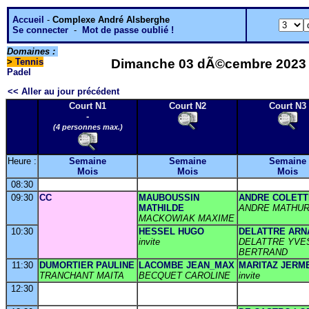
Accueil
-
Complexe André Alsberghe
Se connecter
-
Mot de passe oublié !
Domaines :
>
Tennis
Dimanche 03 dÃ©cembre 2023 - 
Padel
<< Aller au jour précédent
Court N1
Court N2
Court N3
-
(4 personnes max.)
Heure :
Semaine
Semaine
Semaine
Mois
Mois
Mois
08:30
09:30
CC
MAUBOUSSIN
ANDRE COLETT
MATHILDE
ANDRE MATHUR
MACKOWIAK MAXIME
10:30
HESSEL HUGO
DELATTRE ARN
invite
DELATTRE YVE
BERTRAND
11:30
DUMORTIER PAULINE
LACOMBE JEAN_MAX
MARITAZ JERM
TRANCHANT MAITA
BECQUET CAROLINE
invite
12:30