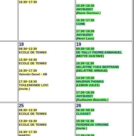
16:30~17:30
15:30~16:30
ANYBUDDY
(Diane Garreau )
16:30~17:30
COME
17:30~18:30
ANYBUDDY
(Henri Laux)
18
19
08:30~12:30
09:30~10:30
ECOLE DE TENNIS
DE TAILLY PIERRE-EMMANUEL
(MOTTE GUSTAVE)
13:30~16:30
ECOLE DE TENNIS
10:30~11:30
DELATTRE YVES BERTRAND
16:30~17:30
(DELATTRE ARNAUD)
Valentin Danel - AB
14:30~15:30
17:30~18:30
MAUPAIN THOMAS
TOULEMONDE LOIC
(LEBON JULES)
(invite )
17:30~18:30
ANYBUDDY
(Guillaume Bourahla )
25
26
08:30~12:30
08:30~09:30
ECOLE DE TENNIS
CLOSSET
13:30~16:30
10:30~11:30
ECOLE DE TENNIS
PERDRIEUX VIRGINIE
(invite )
16:30~17:30
MARTEL
17:30~18:30