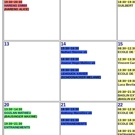
19:30~20:30
18:30~19:3
HARENG EMMA
GUILBERT
(HARENG ALICE)
13
14
15
15:30~16:30
08:30~12:3
Nathan Storme ab
ECOLE DE 
18:30~19:30
12:30~13:3
Joueur Hugo Mulliez ab
Vincent Ca
19:30~20:30
13:30~18:3
LEHOUCK XAVIER
ECOLE DE 
(SCHOONACKER MELANIE)
18:30~19:3
Luca Bevil
20:30~21:3
BAGLIN EX
(BAGLIN EX
20
21
22
13:30~14:30
18:30~19:30
08:30~12:3
GOZLAN MATHIEU
Anthony Maroilles ab
ECOLE DE 
(BAUSINGER MAXIME)
19:30~21:30
13:30~18:3
19:30~21:30
ENTRAINEMENTS
ECOLE DE 
ENTRAINEMENTS
18:30~21:3
ENTRAINE