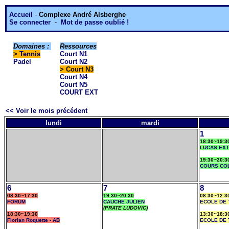
Accueil
-
Complexe André Alsberghe
Se connecter
-
Mot de passe oublié !
Domaines :
Ressources
>
Tennis
Court N1
Padel
Court N2
> Court N3
Court N4
Court N5
COURT EXT
<< Voir le mois précédent
lundi
mardi
1
18:30~19:3
LUCAS EXT
19:30~20:3
COURS CO
6
7
8
08:30~17:30
19:30~20:30
08:30~12:3
FORUM
CAUCHE JULIEN
ECOLE DE 
(PRATE LUDOVIC)
18:30~19:30
13:30~18:3
Florian Roquette - AB
ECOLE DE 