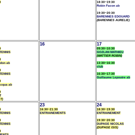
0
18:30~19:30
Robin Facon ab
19:30~20:30
BARENNES EDOUARD
(BARENNES AURELIE)
16
17
0
09:30~10:30
TENNIS
GOZLAN MATHIEU
(WATTIER ROBIN)
0
rdon ab
13:30~16:30
club
0
TENNIS
16:30~17:30
Guillaume Lepoutre ab
0
acqua ab
0
T
T)
23
24
0
16:30~21:30
18:30~19:30
TENNIS
ENTRAINEMENTS
ENTRAINEMENT
0
19:30~20:30
TENNIS
DUPAGE NICOLAS
(DUPAGE ISIS)
0
MENTS