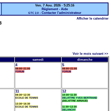
Ven. 7 Aou. 2026
-
5:25:16
Réglement - Aide
-
Contacter l'administrateur
GTC 2.0
Afficher le calendrier
3
Voir le mois suivant >>
samedi
dimanche
4
5
08:00~21:00
08:00~21:00
FORUM
FORUM
11
12
08:30~12:30
10:30~11:30
ECOLE DE TENNIS
DELATTRE YVES BERTRAND
(DELATTRE ARNAUD)
13:30~16:30
ECOLE DE TENNIS
11:30~12:30
DELANCHY