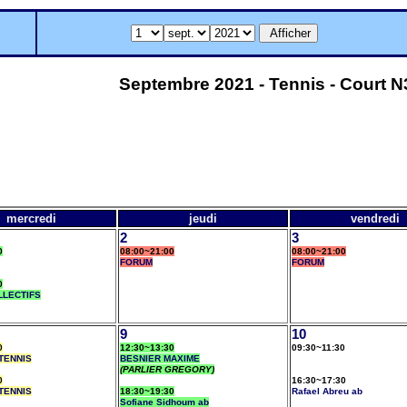
Septembre 2021 - Tennis - Court N
mercredi
jeudi
vendredi
2
3
0
08:00~21:00
08:00~21:00
FORUM
FORUM
0
LLECTIFS
9
10
0
12:30~13:30
09:30~11:30
TENNIS
BESNIER MAXIME
(PARLIER GREGORY)
0
16:30~17:30
TENNIS
18:30~19:30
Rafael Abreu ab
Sofiane Sidhoum ab