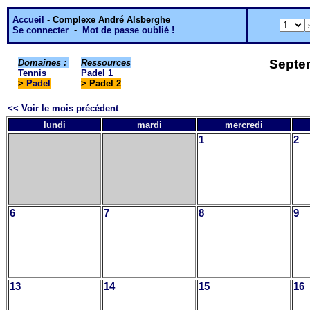
Accueil
-
Complexe André Alsberghe
Se connecter
-
Mot de passe oublié !
Septem
Domaines :
Ressources
Tennis
Padel 1
>
Padel
> Padel 2
<< Voir le mois précédent
lundi
mardi
mercredi
1
2
6
7
8
9
13
14
15
16