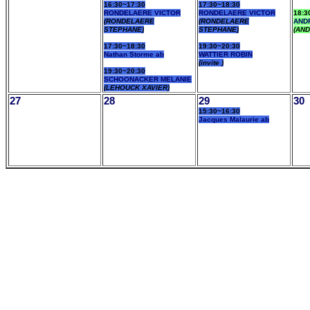
16:30~17:30
17:30~18:30
RONDELAERE VICTOR
RONDELAERE VICTOR
18:3
(RONDELAERE
(RONDELAERE
AND
STEPHANE)
STEPHANE)
(AND
17:30~18:30
19:30~20:30
Nathan Storme ab
WATTIER ROBIN
(invite )
19:30~20:30
SCHOONACKER MELANIE
(LEHOUCK XAVIER)
27
28
29
30
15:30~16:30
Jacques Malaurie ab