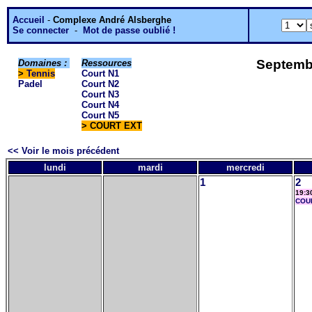
Accueil
-
Complexe André Alsberghe
Se connecter
-
Mot de passe oublié !
Septemb
Domaines :
Ressources
>
Tennis
Court N1
Padel
Court N2
Court N3
Court N4
Court N5
> COURT EXT
<< Voir le mois précédent
lundi
mardi
mercredi
1
2
19:3
COU