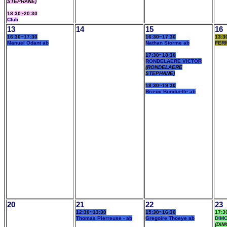
STEPHANE)
18:30~20:30
Club
13
14
15
16
16:30~17:30
16:30~17:30
13:3
Manuel Odant ab
Nathan Storme ab
FER
17:30~18:30
RONDELAERE VICTOR
(RONDELAERE
STEPHANE)
18:30~19:30
Brieuc Bonduelle ab
20
21
22
23
12:30~13:30
15:30~16:30
17:3
Thomas Pierreuse - ab
Gregoire Thoeye ab
DIM
(DIM