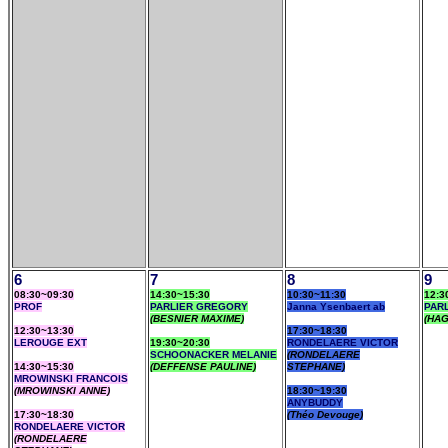
6
7
8
9
08:30~09:30
14:30~15:30
10:30~11:30
12:3
PROF
PARLIER GREGORY
Janna Ysenbaert ab
PAR
(BESNIER MAXIME)
(HA
12:30~13:30
17:30~18:30
LEROUGE EXT
19:30~20:30
RONDELAERE VICTOR
SCHOONACKER MELANIE
(RONDELAERE
14:30~15:30
(DEFFENSE PAULINE)
STEPHANE)
MROWINSKI FRANCOIS
(MROWINSKI ANNE)
18:30~19:30
ANYBUDDY
17:30~18:30
(Théo Devouge)
RONDELAERE VICTOR
(RONDELAERE