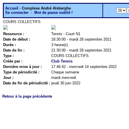
Accueil
-
Complexe André Alsberghe
Se connecter
-
Mot de passe oublié !
COURS COLLECTIFS
Ressource :
Tennis - Court N1
Date de début :
18:30:00 - mardi 28 septembre 2021
Durée :
3 heure(s)
Date de fin :
21:30:00 - mardi 28 septembre 2021
Type :
COURS COLLECTIFS
Créée par :
Club Tennis
Dernière mise à jour :
17:46:42 - mercredi 14 septembre 2022
Type de périodicité :
Chaque semaine
Jour :
mardi mercredi
Date de fin de périodicité :
jeudi 30 juin 2022
Retour à la page précédente