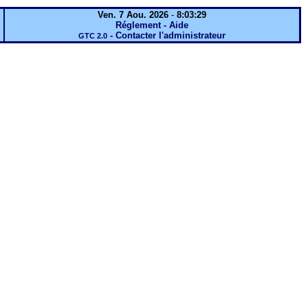
Ven. 7 Aou. 2026
-
8:03:29
Réglement - Aide
-
Contacter l'administrateur
GTC 2.0