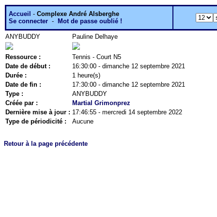
Accueil
-
Complexe André Alsberghe
Se connecter
-
Mot de passe oublié !
ANYBUDDY
Pauline Delhaye
Ressource :
Tennis - Court N5
Date de début :
16:30:00 - dimanche 12 septembre 2021
Durée :
1 heure(s)
Date de fin :
17:30:00 - dimanche 12 septembre 2021
Type :
ANYBUDDY
Créée par :
Martial Grimonprez
Dernière mise à jour :
17:46:55 - mercredi 14 septembre 2022
Type de périodicité :
Aucune
Retour à la page précédente