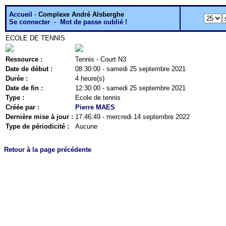
Accueil
-
Complexe André Alsberghe
Se connecter
-
Mot de passe oublié !
ECOLE DE TENNIS
Ressource :
Tennis - Court N3
Date de début :
08:30:00 - samedi 25 septembre 2021
Durée :
4 heure(s)
Date de fin :
12:30:00 - samedi 25 septembre 2021
Type :
Ecole de tennis
Créée par :
Pierre MAES
Dernière mise à jour :
17:46:49 - mercredi 14 septembre 2022
Type de périodicité :
Aucune
Retour à la page précédente