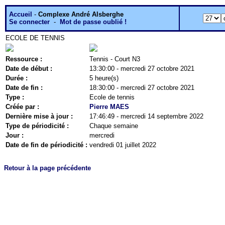
Accueil
-
Complexe André Alsberghe
Se connecter
-
Mot de passe oublié !
ECOLE DE TENNIS
Ressource :
Tennis - Court N3
Date de début :
13:30:00 - mercredi 27 octobre 2021
Durée :
5 heure(s)
Date de fin :
18:30:00 - mercredi 27 octobre 2021
Type :
Ecole de tennis
Créée par :
Pierre MAES
Dernière mise à jour :
17:46:49 - mercredi 14 septembre 2022
Type de périodicité :
Chaque semaine
Jour :
mercredi
Date de fin de périodicité :
vendredi 01 juillet 2022
Retour à la page précédente