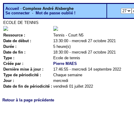
Accueil
-
Complexe André Alsberghe
Se connecter
-
Mot de passe oublié !
ECOLE DE TENNIS
Ressource :
Tennis - Court N5
Date de début :
13:30:00 - mercredi 27 octobre 2021
Durée :
5 heure(s)
Date de fin :
18:30:00 - mercredi 27 octobre 2021
Type :
Ecole de tennis
Créée par :
Pierre MAES
Dernière mise à jour :
17:46:55 - mercredi 14 septembre 2022
Type de périodicité :
Chaque semaine
Jour :
mercredi
Date de fin de périodicité :
vendredi 01 juillet 2022
Retour à la page précédente