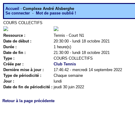
Accueil
-
Complexe André Alsberghe
Se connecter
-
Mot de passe oublié !
COURS COLLECTIFS
Ressource :
Tennis - Court N1
Date de début :
20:30:00 - lundi 18 octobre 2021
Durée :
1 heure(s)
Date de fin :
21:30:00 - lundi 18 octobre 2021
Type :
COURS COLLECTIFS
Créée par :
Club Tennis
Dernière mise à jour :
17:46:42 - mercredi 14 septembre 2022
Type de périodicité :
Chaque semaine
Jour :
lundi
Date de fin de périodicité :
jeudi 30 juin 2022
Retour à la page précédente