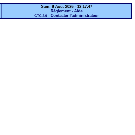
Sam. 8 Aou. 2026
-
12:17:47
Réglement - Aide
-
Contacter l'administrateur
GTC 2.0