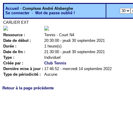
Accueil
-
Complexe André Alsberghe
Se connecter
-
Mot de passe oublié !
CARLIER EXT
Ressource :
Tennis - Court N4
Date de début :
20:30:00 - jeudi 30 septembre 2021
Durée :
1 heure(s)
Date de fin :
21:30:00 - jeudi 30 septembre 2021
Type :
Individuel
Créée par :
Club Tennis
Dernière mise à jour :
17:46:52 - mercredi 14 septembre 2022
Type de périodicité :
Aucune
Retour à la page précédente