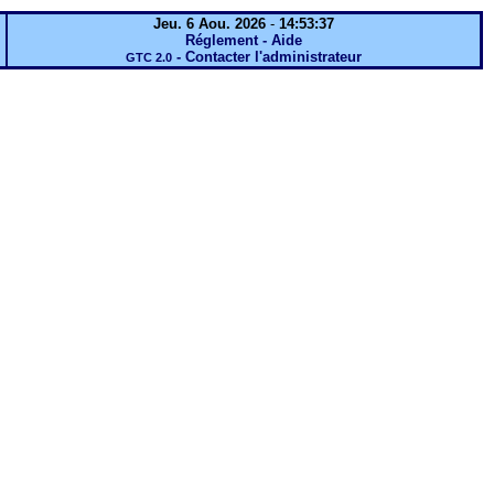
Jeu. 6 Aou. 2026
-
14:53:37
Réglement - Aide
-
Contacter l'administrateur
GTC 2.0