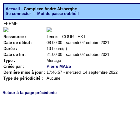
Accueil
-
Complexe André Alsberghe
Se connecter
-
Mot de passe oublié !
FERME
Ressource :
Tennis - COURT EXT
Date de début :
08:00:00 - samedi 02 octobre 2021
Durée :
13 heure(s)
Date de fin :
21:00:00 - samedi 02 octobre 2021
Type :
Menage
Créée par :
Pierre MAES
Dernière mise à jour :
17:46:57 - mercredi 14 septembre 2022
Type de périodicité :
Aucune
Retour à la page précédente