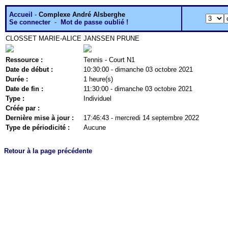
Accueil
-
Complexe André Alsberghe
Se connecter
-
Mot de passe oublié !
CLOSSET MARIE-ALICE
JANSSEN PRUNE
Ressource :
Tennis - Court N1
Date de début :
10:30:00 - dimanche 03 octobre 2021
Durée :
1 heure(s)
Date de fin :
11:30:00 - dimanche 03 octobre 2021
Type :
Individuel
Créée par :
Dernière mise à jour :
17:46:43 - mercredi 14 septembre 2022
Type de périodicité :
Aucune
Retour à la page précédente