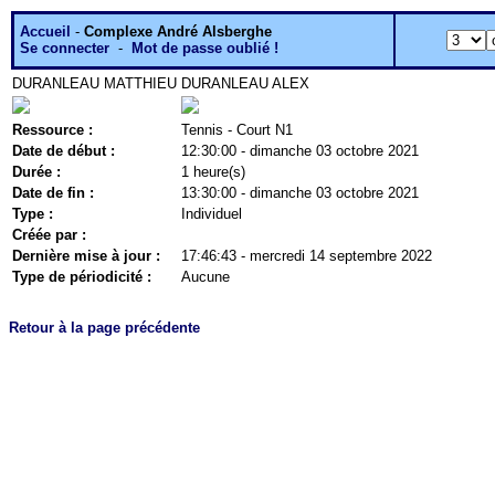
Accueil
-
Complexe André Alsberghe
Se connecter
-
Mot de passe oublié !
DURANLEAU MATTHIEU
DURANLEAU ALEX
Ressource :
Tennis - Court N1
Date de début :
12:30:00 - dimanche 03 octobre 2021
Durée :
1 heure(s)
Date de fin :
13:30:00 - dimanche 03 octobre 2021
Type :
Individuel
Créée par :
Dernière mise à jour :
17:46:43 - mercredi 14 septembre 2022
Type de périodicité :
Aucune
Retour à la page précédente