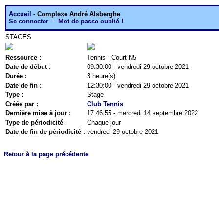
Accueil
-
Complexe André Alsberghe
Se connecter
-
Mot de passe oublié !
STAGES
Ressource :
Tennis - Court N5
Date de début :
09:30:00 - vendredi 29 octobre 2021
Durée :
3 heure(s)
Date de fin :
12:30:00 - vendredi 29 octobre 2021
Type :
Stage
Créée par :
Club Tennis
Dernière mise à jour :
17:46:55 - mercredi 14 septembre 2022
Type de périodicité :
Chaque jour
Date de fin de périodicité :
vendredi 29 octobre 2021
Retour à la page précédente