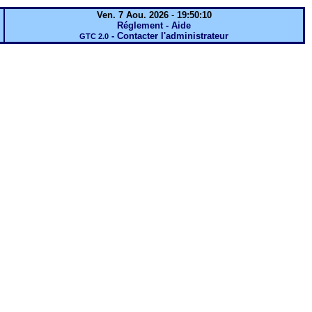
Ven. 7 Aou. 2026
-
19:50:10
Réglement - Aide
-
Contacter l'administrateur
GTC 2.0