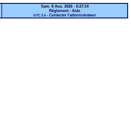
Sam. 8 Aou. 2026
-
6:27:14
Réglement - Aide
-
Contacter l'administrateur
GTC 2.0