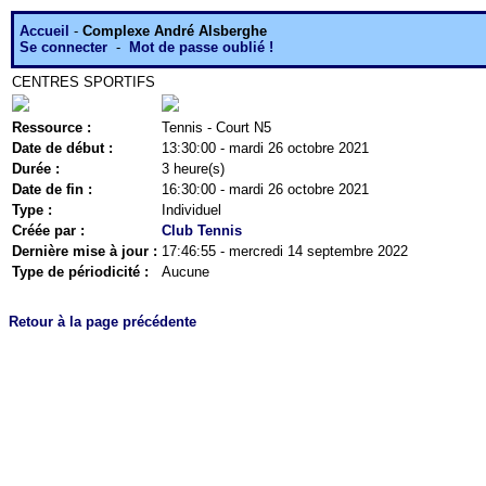
Accueil
-
Complexe André Alsberghe
Se connecter
-
Mot de passe oublié !
CENTRES SPORTIFS
Ressource :
Tennis - Court N5
Date de début :
13:30:00 - mardi 26 octobre 2021
Durée :
3 heure(s)
Date de fin :
16:30:00 - mardi 26 octobre 2021
Type :
Individuel
Créée par :
Club Tennis
Dernière mise à jour :
17:46:55 - mercredi 14 septembre 2022
Type de périodicité :
Aucune
Retour à la page précédente