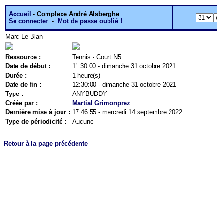
Accueil
-
Complexe André Alsberghe
Se connecter
-
Mot de passe oublié !
Marc Le Blan
Ressource :
Tennis - Court N5
Date de début :
11:30:00 - dimanche 31 octobre 2021
Durée :
1 heure(s)
Date de fin :
12:30:00 - dimanche 31 octobre 2021
Type :
ANYBUDDY
Créée par :
Martial Grimonprez
Dernière mise à jour :
17:46:55 - mercredi 14 septembre 2022
Type de périodicité :
Aucune
Retour à la page précédente