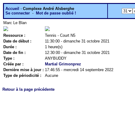
Accueil
-
Complexe André Alsberghe
Se connecter
-
Mot de passe oublié !
Marc Le Blan
Ressource :
Tennis - Court N5
Date de début :
11:30:00 - dimanche 31 octobre 2021
Durée :
1 heure(s)
Date de fin :
12:30:00 - dimanche 31 octobre 2021
Type :
ANYBUDDY
Créée par :
Martial Grimonprez
Dernière mise à jour :
17:46:55 - mercredi 14 septembre 2022
Type de périodicité :
Aucune
Retour à la page précédente