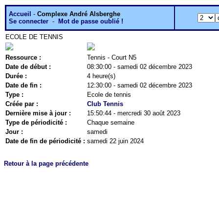
Accueil
-
Complexe André Alsberghe
Se connecter
-
Mot de passe oublié !
ECOLE DE TENNIS
Ressource :
Tennis - Court N5
Date de début :
08:30:00 - samedi 02 décembre 2023
Durée :
4 heure(s)
Date de fin :
12:30:00 - samedi 02 décembre 2023
Type :
Ecole de tennis
Créée par :
Club Tennis
Dernière mise à jour :
15:50:44 - mercredi 30 août 2023
Type de périodicité :
Chaque semaine
Jour :
samedi
Date de fin de périodicité :
samedi 22 juin 2024
Retour à la page précédente