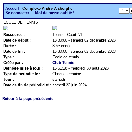
Accueil
-
Complexe André Alsberghe
Se connecter
-
Mot de passe oublié !
ECOLE DE TENNIS
Ressource :
Tennis - Court N1
Date de début :
13:30:00 - samedi 02 décembre 2023
Durée :
3 heure(s)
Date de fin :
16:30:00 - samedi 02 décembre 2023
Type :
Ecole de tennis
Créée par :
Club Tennis
Dernière mise à jour :
15:51:28 - mercredi 30 août 2023
Type de périodicité :
Chaque semaine
Jour :
samedi
Date de fin de périodicité :
samedi 22 juin 2024
Retour à la page précédente