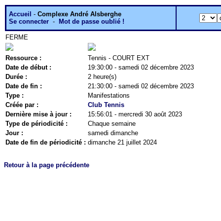
Accueil
-
Complexe André Alsberghe
Se connecter
-
Mot de passe oublié !
FERME
Ressource :
Tennis - COURT EXT
Date de début :
19:30:00 - samedi 02 décembre 2023
Durée :
2 heure(s)
Date de fin :
21:30:00 - samedi 02 décembre 2023
Type :
Manifestations
Créée par :
Club Tennis
Dernière mise à jour :
15:56:01 - mercredi 30 août 2023
Type de périodicité :
Chaque semaine
Jour :
samedi dimanche
Date de fin de périodicité :
dimanche 21 juillet 2024
Retour à la page précédente