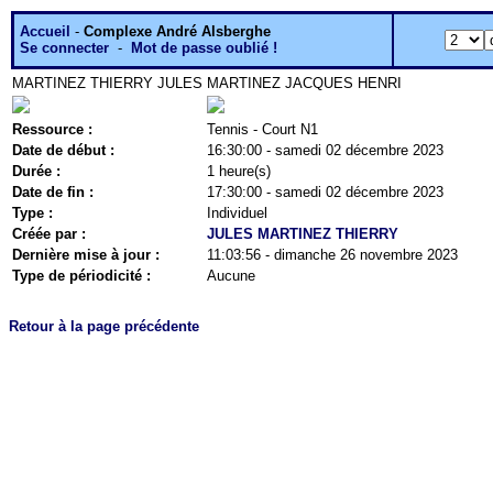
Accueil
-
Complexe André Alsberghe
Se connecter
-
Mot de passe oublié !
MARTINEZ THIERRY JULES
MARTINEZ JACQUES HENRI
Ressource :
Tennis - Court N1
Date de début :
16:30:00 - samedi 02 décembre 2023
Durée :
1 heure(s)
Date de fin :
17:30:00 - samedi 02 décembre 2023
Type :
Individuel
Créée par :
JULES MARTINEZ THIERRY
Dernière mise à jour :
11:03:56 - dimanche 26 novembre 2023
Type de périodicité :
Aucune
Retour à la page précédente