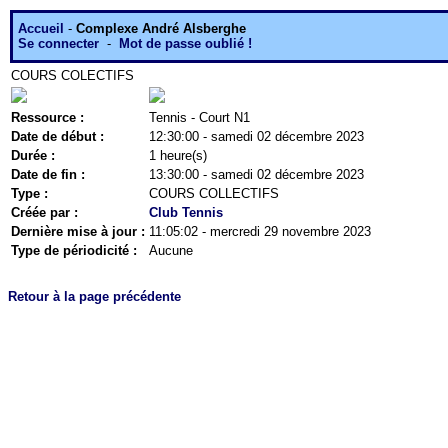
Accueil
-
Complexe André Alsberghe
Se connecter
-
Mot de passe oublié !
COURS COLECTIFS
Ressource :
Tennis - Court N1
Date de début :
12:30:00 - samedi 02 décembre 2023
Durée :
1 heure(s)
Date de fin :
13:30:00 - samedi 02 décembre 2023
Type :
COURS COLLECTIFS
Créée par :
Club Tennis
Dernière mise à jour :
11:05:02 - mercredi 29 novembre 2023
Type de périodicité :
Aucune
Retour à la page précédente