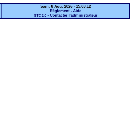
Sam. 8 Aou. 2026
-
15:03:12
Réglement - Aide
-
Contacter l'administrateur
GTC 2.0