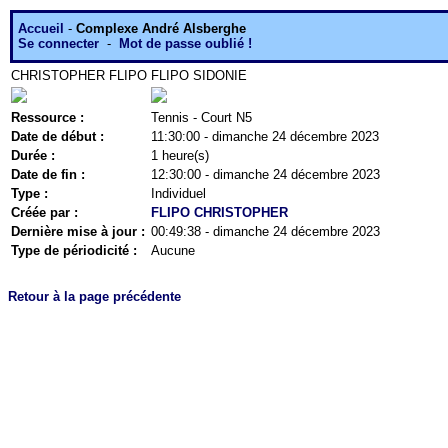
Accueil
-
Complexe André Alsberghe
Se connecter
-
Mot de passe oublié !
CHRISTOPHER FLIPO
FLIPO SIDONIE
Ressource :
Tennis - Court N5
Date de début :
11:30:00 - dimanche 24 décembre 2023
Durée :
1 heure(s)
Date de fin :
12:30:00 - dimanche 24 décembre 2023
Type :
Individuel
Créée par :
FLIPO CHRISTOPHER
Dernière mise à jour :
00:49:38 - dimanche 24 décembre 2023
Type de périodicité :
Aucune
Retour à la page précédente