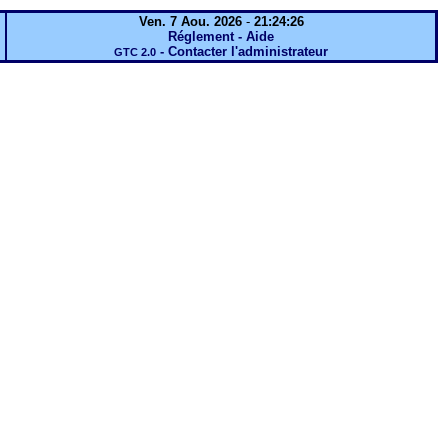
Ven. 7 Aou. 2026
-
21:24:26
Réglement - Aide
-
Contacter l'administrateur
GTC 2.0