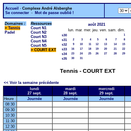
Accueil
-
Complexe André Alsberghe
Se connecter
-
Mot de passe oublié !
Domaines :
Ressources
août 2021
>
Tennis
Court N1
lun.
mar.
mer.
jeu.
ven.
sam.
dim.
Padel
Court N2
s30
1
Court N3
s31
2
3
4
5
6
7
8
Court N4
s32
9
10
11
12
13
14
15
Court N5
s33
16
17
18
19
20
21
22
> COURT EXT
s34
23
24
25
26
27
28
29
s35
30
31
Tennis - COURT EXT
<< Voir la semaine précédente
lundi
mardi
mercredi
27 sept.
28 sept.
29 sept.
Heure :
Journée
Journée
Journée
08:30
09:30
10:30
11:30
12:30