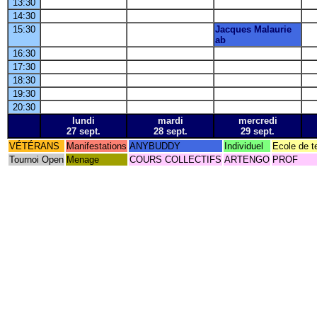
13:30
14:30
15:30
Jacques Malaurie
ab
16:30
17:30
18:30
19:30
20:30
lundi
mardi
mercredi
27 sept.
28 sept.
29 sept.
VÉTÉRANS
Manifestations
ANYBUDDY
Individuel
Ecole de t
Tournoi Open
Menage
COURS COLLECTIFS
ARTENGO
PROF