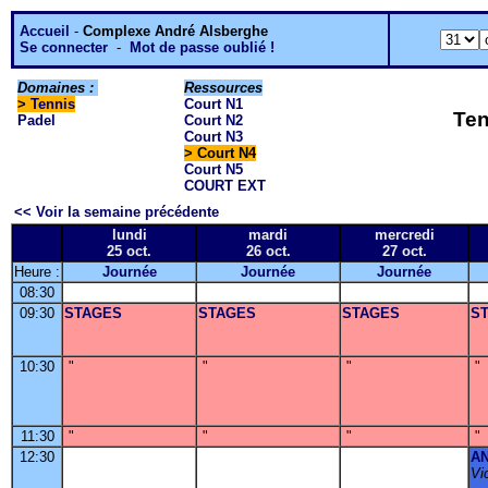
Accueil
-
Complexe André Alsberghe
Se connecter
-
Mot de passe oublié !
Domaines :
Ressources
>
Tennis
Court N1
Ten
Padel
Court N2
Court N3
> Court N4
Court N5
COURT EXT
<< Voir la semaine précédente
lundi
mardi
mercredi
25 oct.
26 oct.
27 oct.
Heure :
Journée
Journée
Journée
08:30
09:30
STAGES
STAGES
STAGES
S
10:30
"
"
"
"
11:30
"
"
"
"
12:30
A
Vi