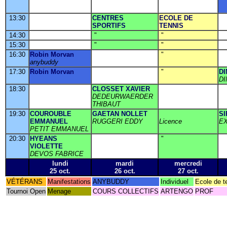
13:30
CENTRES
ECOLE DE
SPORTIFS
TENNIS
14:30
"
"
15:30
"
"
16:30
Robin Morvan
"
anybuddy
17:30
Robin Morvan
"
D
D
18:30
CLOSSET XAVIER
DEDEURWAERDER
THIBAUT
19:30
COUROUBLE
GAETAN NOLLET
SI
EMMANUEL
RUGGERI EDDY
Licence
E
PETIT EMMANUEL
20:30
HYEANS
"
VIOLETTE
DEVOS FABRICE
lundi
mardi
mercredi
25 oct.
26 oct.
27 oct.
VÉTÉRANS
Manifestations
ANYBUDDY
Individuel
Ecole de t
Tournoi Open
Menage
COURS COLLECTIFS
ARTENGO
PROF