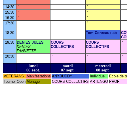
14:30
"
"
15:30
"
"
16:30
"
"
17:30
"
18:30
Tom Conreaux ab
CO
CO
19:30
DENIES JULES
COURS
COURS
"
DENIES
COLLECTIFS
COLLECTIFS
FANNETTE
20:30
"
"
"
lundi
mardi
mercredi
06 sept.
07 sept.
08 sept.
VÉTÉRANS
Manifestations
ANYBUDDY
Individuel
Ecole de t
Tournoi Open
Menage
COURS COLLECTIFS
ARTENGO
PROF