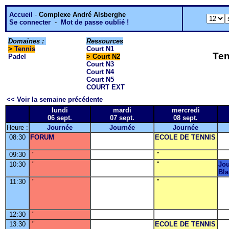
Accueil
-
Complexe André Alsberghe
Se connecter
-
Mot de passe oublié !
Domaines :
Ressources
>
Tennis
Court N1
Ten
Padel
> Court N2
Court N3
Court N4
Court N5
COURT EXT
<< Voir la semaine précédente
lundi
mardi
mercredi
06 sept.
07 sept.
08 sept.
Heure :
Journée
Journée
Journée
08:30
FORUM
ECOLE DE TENNIS
09:30
"
"
10:30
"
"
Jou
Bla
11:30
"
"
12:30
"
13:30
"
ECOLE DE TENNIS