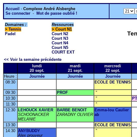
Accueil
-
Complexe André Alsberghe
Se connecter
-
Mot de passe oublié !
Domaines :
Ressources
>
Tennis
> Court N1
Ten
Padel
Court N2
Court N3
Court N4
Court N5
COURT EXT
<< Voir la semaine précédente
lundi
mardi
mercredi
20 sept.
21 sept.
22 sept.
Heure :
Journée
Journée
Journée
08:30
ECOLE DE TENNIS
09:30
PROF
"
10:30
"
P
11:30
"
12:30
LEHOUCK XAVIER
BARBE BENOIT
Emma-lou Caulier
SCHOONACKER
ZARADNY OLIVIER
ab
MELANIE
13:30
ECOLE DE TENNIS
14:30
ANYBUDDY
"
Alex prouveur