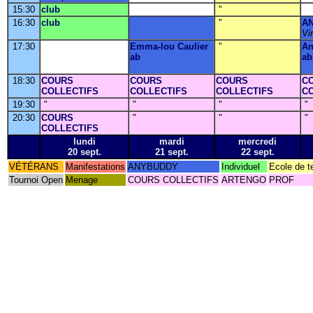
15:30
club
"
16:30
club
"
A
Vi
17:30
Emma-lou Caulier
"
An
ab
ab
18:30
COURS
COURS
COURS
C
COLLECTIFS
COLLECTIFS
COLLECTIFS
C
19:30
"
"
"
"
20:30
COURS
"
"
"
COLLECTIFS
lundi
mardi
mercredi
20 sept.
21 sept.
22 sept.
VÉTÉRANS
Manifestations
ANYBUDDY
Individuel
Ecole de t
Tournoi Open
Menage
COURS COLLECTIFS
ARTENGO
PROF