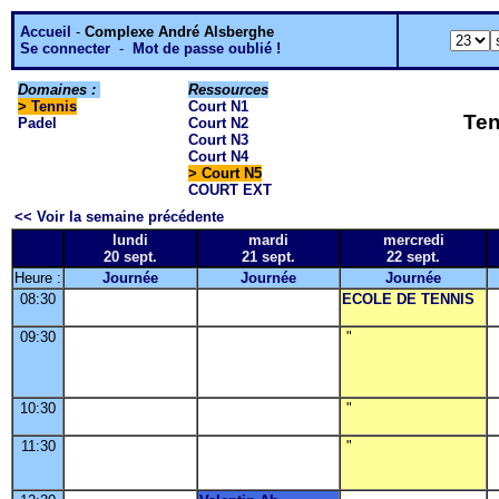
Accueil
-
Complexe André Alsberghe
Se connecter
-
Mot de passe oublié !
Domaines :
Ressources
>
Tennis
Court N1
Ten
Padel
Court N2
Court N3
Court N4
> Court N5
COURT EXT
<< Voir la semaine précédente
lundi
mardi
mercredi
20 sept.
21 sept.
22 sept.
Heure :
Journée
Journée
Journée
08:30
ECOLE DE TENNIS
09:30
"
10:30
"
11:30
"