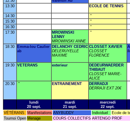
12:30
Valentin Ab
13:30
ECOLE DE TENNIS
14:30
"
15:30
"
16:30
"
17:30
MROWINSKI
"
LENNY
MROWINSKI ANNE
18:30
Emma-lou Caulier
DELANCHY CEDRIC
CLOSSET XAVIER
A
ab
DELERUYELLE
CLOSSET
M
MAXIME
FLORENCE
19:30
VETERANS
exterieur
DEDEURWAERDER
THIBAUT
CLOSSET MARIE-
ALICE
20:30
"
ENTRAINEMENT
DERRADJI
DERRAJI EXT 20€
lundi
mardi
mercredi
20 sept.
21 sept.
22 sept.
VÉTÉRANS
Manifestations
ANYBUDDY
Individuel
Ecole de t
Tournoi Open
Menage
COURS COLLECTIFS
ARTENGO
PROF