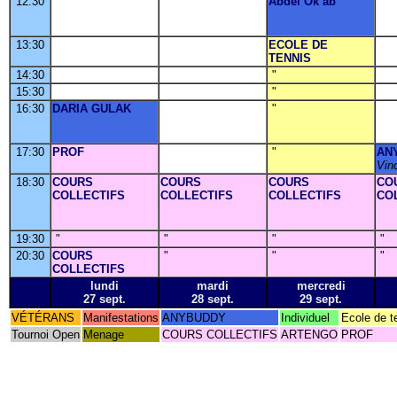
12:30
Abdel Ok ab
13:30
ECOLE DE
TENNIS
14:30
"
15:30
"
16:30
DARIA GULAK
"
17:30
PROF
"
AN
Vin
18:30
COURS
COURS
COURS
CO
COLLECTIFS
COLLECTIFS
COLLECTIFS
CO
19:30
"
"
"
"
20:30
COURS
"
"
"
COLLECTIFS
lundi
mardi
mercredi
27 sept.
28 sept.
29 sept.
VÉTÉRANS
Manifestations
ANYBUDDY
Individuel
Ecole de t
Tournoi Open
Menage
COURS COLLECTIFS
ARTENGO
PROF