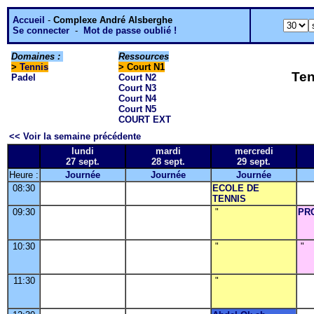
Accueil
-
Complexe André Alsberghe
Se connecter
-
Mot de passe oublié !
Domaines :
Ressources
>
Tennis
> Court N1
Ten
Padel
Court N2
Court N3
Court N4
Court N5
COURT EXT
<< Voir la semaine précédente
lundi
mardi
mercredi
27 sept.
28 sept.
29 sept.
Heure :
Journée
Journée
Journée
08:30
ECOLE DE
TENNIS
09:30
"
PR
10:30
"
"
11:30
"