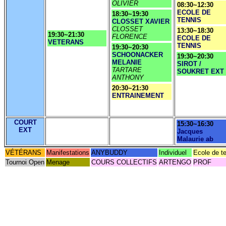
OLIVIER
08:30~12:30
ECOLE DE
18:30~19:30
TENNIS
CLOSSET XAVIER
CLOSSET
13:30~18:30
19:30~21:30
FLORENCE
ECOLE DE
VETERANS
TENNIS
19:30~20:30
SCHOONACKER
19:30~20:30
MELANIE
SIROT /
TARTARE
SOUKRET EXT
ANTHONY
20:30~21:30
ENTRAINEMENT
COURT
15:30~16:30
EXT
Jacques
Malaurie ab
VÉTÉRANS
Manifestations
ANYBUDDY
Individuel
Ecole de t
Tournoi Open
Menage
COURS COLLECTIFS
ARTENGO
PROF