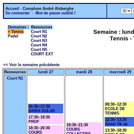
Accueil
-
Complexe André Alsberghe
Se connecter
-
Mot de passe oublié !
Domaines :
Ressources
Semaine : lund
>
Tennis
Court N1
Padel
Court N2
Tennis -
Court N3
Court N4
Court N5
COURT EXT
<< Voir la semaine précédente
Ressources
lundi 27
mardi 28
mercredi 29
Court N1
08:30~12:30
16:30~17:30
ECOLE DE
DARIA GULAK
TENNIS
17:30~18:30
12:30~13:30
PROF
Abdel Ok ab
18:30~21:30
18:30~20:30
COURS
13:30~18:30
COURS
COLLECTIFS