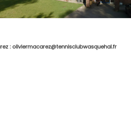
arez : oliviermacarez@tennisclubwasquehal.fr