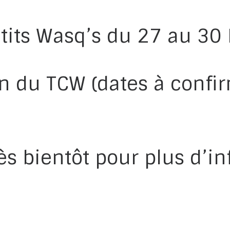
p’tits Wasq’s du 27 au 3
n du TCW (dates à confir
ès bientôt pour plus d’in