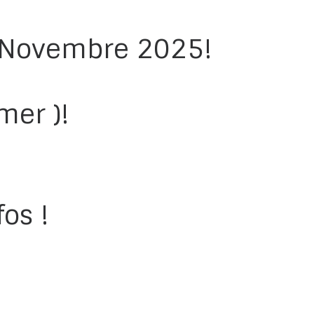
0 Novembre 2025!
mer )!
fos !