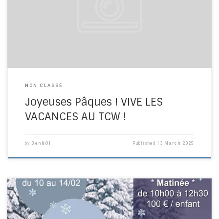
! Nos mascottes du TCW : Raquette et son compagnon
seront là pour vous accueillir…
NON CLASSÉ
Joyeuses Pâques ! VIVE LES
VACANCES AU TCW !
by
Ben&Ol
Published
13 March 2025