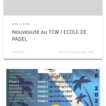
NON CLASSÉ
Nouveauté au TCW ! ECOLE DE
PADEL
by
Ben&Ol
Published
16 September 2025
En vacances cet été, participez aux stages du TCW, c’est 100 %
plaisir !!!