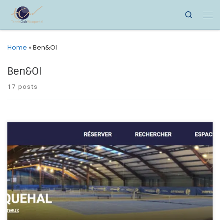
Search
Home
»
Ben&Ol
Ben&Ol
17 posts
Désormais retrouvez aussi le site du club sur Ten’up, le site de
la FFT. Réservations et infos sur Ten’up! Et suivez nous sur les
réseaux sociaux, => Instagram @tennisclubwasquehal et
@padels_tennis_club_wasquehal => Facebook @tennis
club wasquehal A très vite!