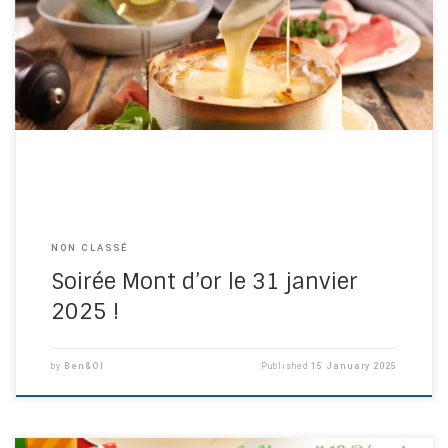
Pour un vrai moment de convivialité et de bonne humeur,
inscrivez vous à la soirée Mont d’Or au TCW le 31 janvier 2025.
Que vous soyez seul ou accompagné, venez partager un
moment chaleureux avec nous !
NON CLASSÉ
Soirée Mont d’or le 31 janvier
2025 !
by
Ben&Ol
Published
15 January 2025