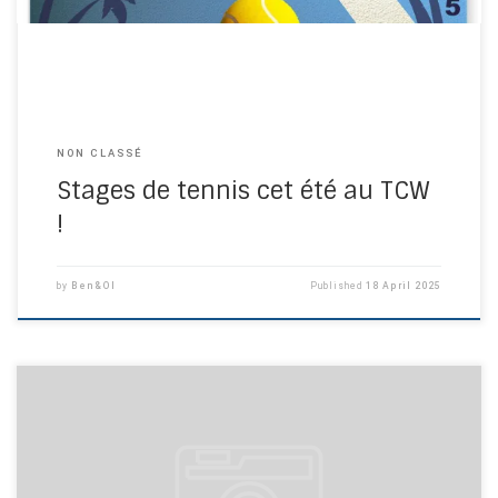
NON CLASSÉ
Stages de tennis cet été au TCW
!
by
Ben&Ol
Published
18 April 2025
N’hésitez pas à vous inscrire aux stages de tennis de Pâques