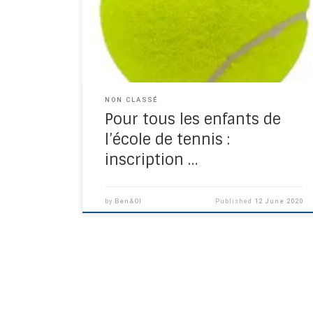
l’école de tennis. Chaque enfant peut se
positionner sur un des créneaux figurant sur
la page de réservation ICI A très vite!! Votre
club.
NON CLASSÉ
Pour tous les enfants de
l’école de tennis :
inscription …
by
Ben&Ol
Published
12 June 2020