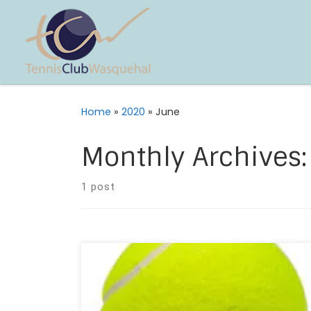
Home
»
2020
»
June
Monthly Archives
1 post
Bonjour à tous, Nous espérons que vous allez
bien! Votre club organise cet été des stages
gratuits pour tous les enfants inscrits à