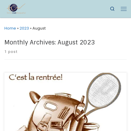
Search
Home
»
2023
»
August
Monthly Archives:
August 2023
1 post
Bonjour à tous , Nous espérons que vous avez passé de
merveilleuses vacances et que vous abordez la rentrée dans
une forme olympique. L’école de tennis pour les enfants
reprend le mercredi 11 et le samedi 14 septembre 2024. Les
réinscriptions pour les adultes sont ouvertes dès à présent .
[…]