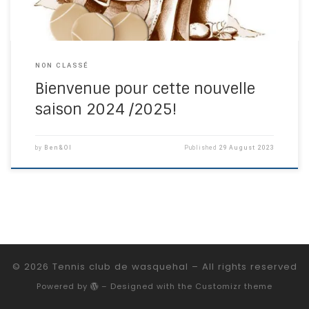
NON CLASSÉ
Bienvenue pour cette nouvelle
saison 2024 /2025!
by
Ben&Ol
Published
29 August 2023
© 2026
Tennis club de wasquehal
– All rights reserved
Powered by
– Designed with the
Customizr theme