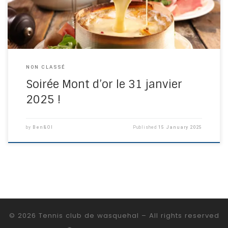
NON CLASSÉ
Soirée Mont d’or le 31 janvier
2025 !
by
Ben&Ol
Published
15 January 2025
© 2026
Tennis club de wasquehal
– All rights reserved