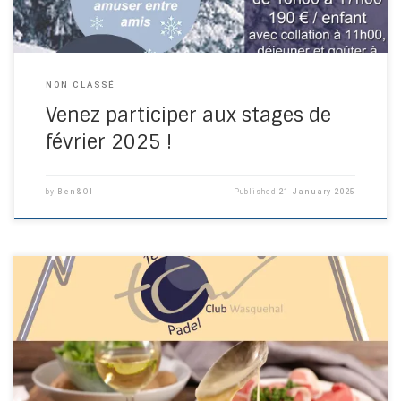
NON CLASSÉ
Venez participer aux stages de
février 2025 !
by
Ben&Ol
Published
21 January 2025
Pour un vrai moment de convivialité et de bonne humeur,
inscrivez vous à la soirée Mont d’Or au TCW le 31 janvier 2025.
Que vous soyez seul ou accompagné, venez partager un
moment chaleureux avec nous !