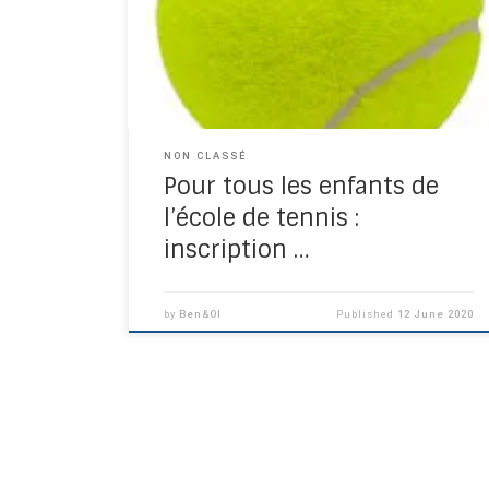
l’école de tennis. Chaque enfant peut se
positionner sur un des créneaux figurant sur
la page de réservation ICI A très vite!! Votre
club.
NON CLASSÉ
Pour tous les enfants de
l’école de tennis :
inscription …
by
Ben&Ol
Published
12 June 2020