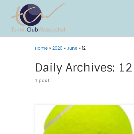
Home
»
2020
»
June
»
12
Daily Archives:
12
1 post
Bonjour à tous, Nous espérons que vous allez
bien! Votre club organise cet été des stages
gratuits pour tous les enfants inscrits à